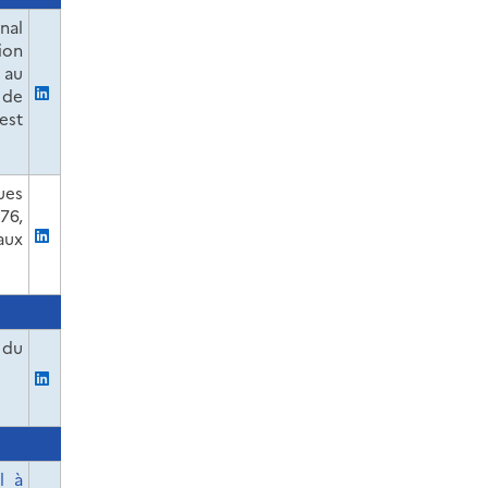
nal
tion
 au
 de
est
ues
76,
aux
 du
l à