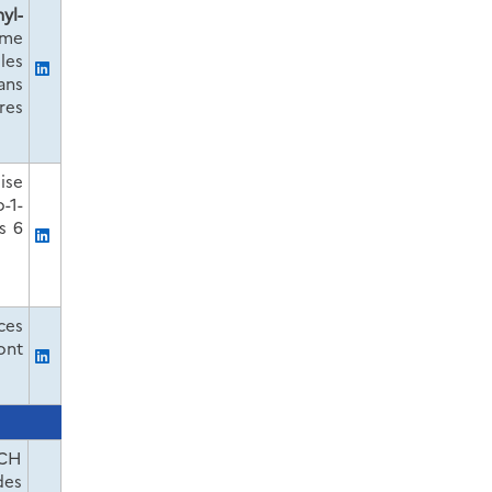
yl-
mme
les
ans
res
ise
o-1-
s 6
ces
ont
ACH
des