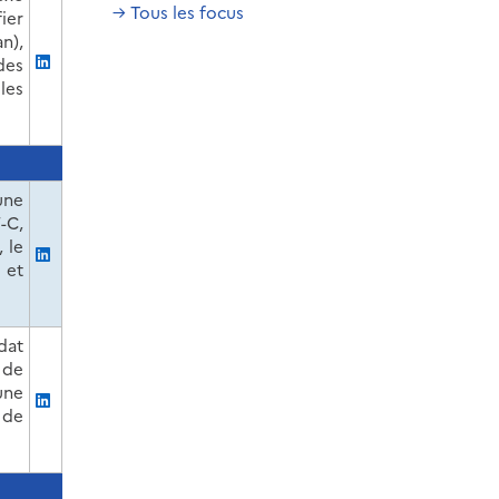
→ Tous les focus
ier
n),
des
les
une
-C,
 le
 et
dat
 de
une
 de