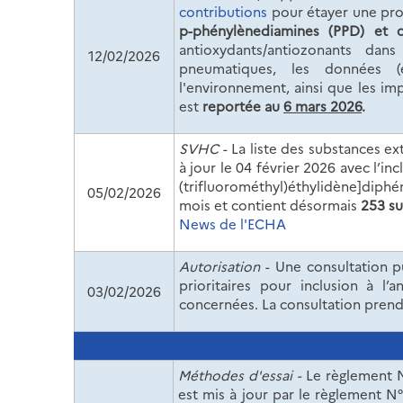
contributions
pour étayer une pro
p-phénylènediamines (PPD) et d
antioxydants/antiozonants dan
12/02/2026
pneumatiques, les données (é
l'environnement, ainsi que les i
est
reportée au
6 mars 2026
.
SVHC
- La liste des substances e
à jour le 04 février 2026 avec l’in
(trifluorométhyl)éthylidène]diphén
05/02/2026
mois et contient désormais
253 s
News de l'ECHA
Autorisation
- Une consultation p
prioritaires pour inclusion à 
03/02/2026
concernées. La consultation prendr
Méthodes d'essai -
Le règlement 
est mis à jour par le règlement N