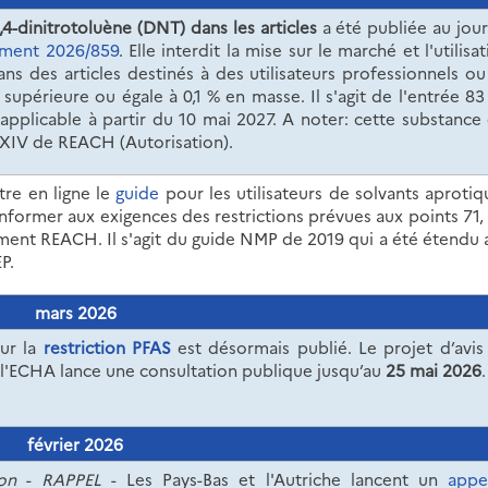
,4-dinitrotoluène (DNT)
dans les articles
a été publiée au jour
ement 2026/859
. Elle interdit la mise sur le marché et l'utilisa
s des articles destinés à des utilisateurs professionnels ou
supérieure ou égale à 0,1 % en masse. Il s'agit de l'entrée 83
pplicable à partir du 10 mai 2027. A noter: cette substance 
e XIV de REACH (Autorisation).
tre en ligne le
guide
pour les utilisateurs de solvants aprotiq
onformer aux exigences des restrictions prévues aux points 71, 
ement REACH. Il s'agit du guide NMP de 2019 qui a été étendu 
P.
mars 2026
ur la
restriction PFAS
est désormais publié. Le projet d’avis
 l'ECHA lance une consultation publique jusqu’au
25 mai 2026
.
février 2026
on
-
RAPPEL
-
Les Pays-Bas et l'Autriche lancent un
appe