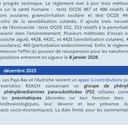
au progrès technique. Le règlement met à jour trois métho
ts sur la santé humaine : tests OCDE 467 et 496 relatifs à
ns oculaires graves/irritation oculaire et test OCDE 4
vitro
de la sensibilisation cutanée. Il ajoute trois nouvel
 de l’écotoxicité : tests OCDE 252, 253 relatifs à la perturbat
evenir dans l'environnement. Plusieurs méthodes d'essais s
(toxicité aiguë), 442B, 442C, et 442E (sensibilisation cutanée), 
s oculaires); 493 (perturbation endocrinienne). Enfin, le règlem
mesurer l’effet du pouvoir de resuspension pour les nanofor
positions entreront en vigueur le
8 janvier 2026
.
décembre 2025
-
Les Pays-Bas et l'Autriche lancent un
appel à contributions
p
restriction REACH concernant un
groupe de phényl
 phénylènediamines para-substituées (PD)
utilisées co
s les
pneumatiques
(données sur leur fonction dans 
co)toxicologiques, leur devenir et leur présence d
mpacts socio-économiques).
La date limite pour les commentai