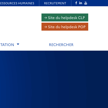
Navigation
→ Site du helpdesk CLP
inter-
→ Site du helpdesk POP
volets
TATION
RECHERCHER