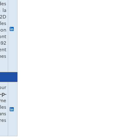
des
 la
42D
les
ion
ont
492
ent
mes
our
-p-
mme
les
ans
res