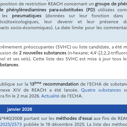
position de restriction REACH concernant un
groupe de phén
e phénylènediamines para-substituées (PD)
utilisées co
s les
pneumatiques
(données sur leur fonction dans 
co)toxicologiques, leur devenir et leur présence d
mpacts socio-économiques).
La date limite pour les commentai
xtrêmement préoccupantes (SVHC) ou liste candidate, a été m
clusion de
2 nouvelles substances
(n
-hexane; 4,4'-[2,2,2-trifluor
ol et ses sels)
.
Cette liste des SVHC est mise à jour tous le
ubstances
.
ème
ublique sur la
13
recommandation
de l'ECHA de substan
l’annexe XIV de REACH a été lancée.
Quatre substances
s
a fin le 2 mai 2026.
Actualité
de l'ECHA.
janvier 2026
N°440/2008 portant sur les
méthodes d'essai
aux fins de RE
°
2025/2573
publiée le 19 décembre 2025. La liste des métho