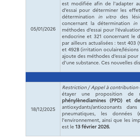
est modifiée afin de l'adapter 
d’essai pour déterminer les effe
détermination
in vitro
des lésio
concernant la détermination
in 
05/01/2026
méthodes d’essai pour l’évaluation
endocrine et 321 concernant le d
par ailleurs actualisées : test 403 
et 492B (irritation oculaire/lésion
ajoute des méthodes d’essai pour 
d’une substance. Ces nouvelles dis
Restriction
/ Appel à contribution
étayer une proposition de 
phénylènediamines (PPD) et de
antioxydants/antiozonants dan
18/12/2025
pneumatiques, les données (é
l'environnement, ainsi que les i
est le
13 février 2026
.