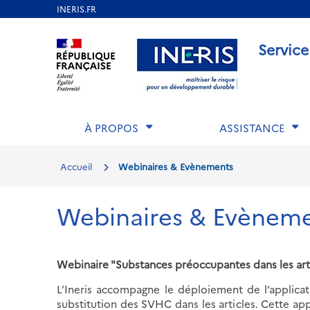
Aller
au
Aller au contenu
Aller au menu
Aller au p
Service
contenu
principal
À PROPOS
ASSISTANCE
Accueil
Webinaires & Evènements
Webinaires & Evènem
Webinaire "Substances préoccupantes dans les articl
L’Ineris accompagne le déploiement de l’appli
substitution des SVHC dans les articles. Cette 