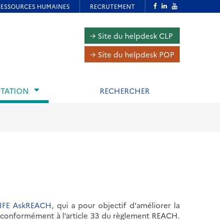
Navigation
→ Site du helpdesk CLP
inter-
→ Site du helpdesk POP
volets
TATION
RECHERCHER
LIFE AskREACH
, qui a pour objectif d'améliorer la
 conformément à l’article 33 du règlement REACH.