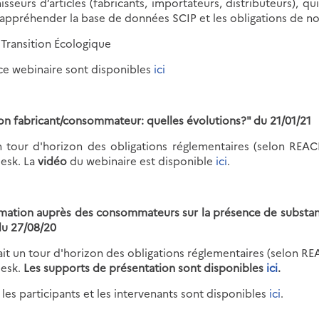
sseurs d’articles (fabricants, importateurs, distributeurs), 
x appréhender la base de données SCIP et les obligations de not
 Transition Écologique
ce webinaire sont disponibles
ici
on fabricant/consommateur: quelles évolutions?" du 21/01/21
tour d'horizon des obligations réglementaires (selon REACH
desk. La
vidéo
du webinaire est disponible
ici
.
ormation auprès des consommateurs sur la présence de substa
du 27/08/20
t un tour d'horizon des obligations réglementaires (selon REA
desk.
Les supports de présentation sont disponibles
ici
.
les participants et les intervenants sont disponibles
ici
.