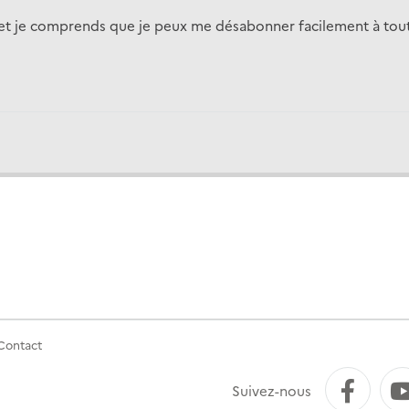
on et je comprends que je peux me désabonner facilement à t
Contact
Fac
Suivez-nous