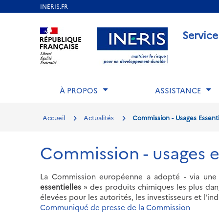
Aller
au
Aller au contenu
Aller au menu
Aller au p
Service
contenu
principal
À PROPOS
ASSISTANCE
Accueil
Actualités
Commission - Usages Essenti
Commission - usages e
La Commission européenne a adopté - via un
essentielles
» des produits chimiques les plus dan
élevées pour les autorités, les investisseurs et l'i
Communiqué de presse de la Commission